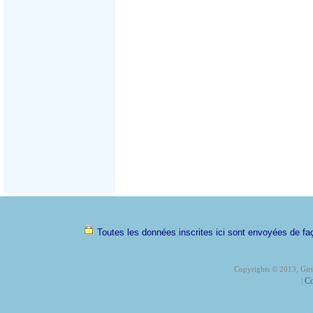
Toutes les données inscrites ici sont envoyées de faç
Copyrights © 2013, Girix
Co
|